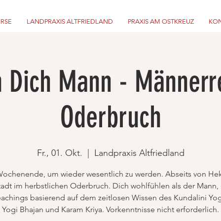
URSE
LANDPRAXIS ALTFRIEDLAND
PRAXIS AM OSTKREUZ
KON
n Dich Mann - Männerre
Oderbruch
Fr., 01. Okt.
  |  
Landpraxis Altfriedland
Wochenende, um wieder wesentlich zu werden. Abseits von Hek
adt im herbstlichen Oderbruch. Dich wohlfühlen als der Mann,
Teachings basierend auf dem zeitlosen Wissen des Kundalini Yo
Yogi Bhajan und Karam Kriya. Vorkenntnisse nicht erforderlich.