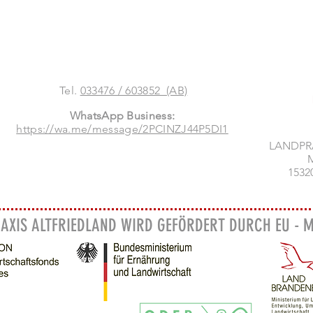
Tel.
033476 / 603852 (AB)
WhatsApp Business:
https://wa.me/message/2PCINZJ44P5DI1
LANDPR
M
1532
AXIS ALTFRIEDLAND WIRD GEFÖRDERT DURCH EU - M