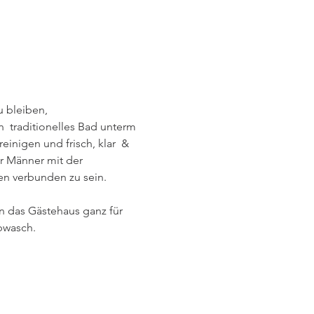
bleiben, 

inigen und frisch, klar  & 
r Männer mit der 
verbunden zu sein.   

en das Gästehaus ganz für 
asch.    
