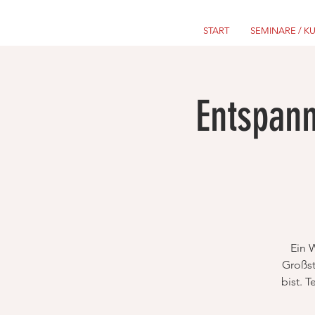
START
SEMINARE / K
Entspan
Ein 
Großst
bist. 