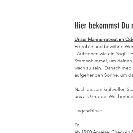
Hier bekommst Du 
Unser Männerretreat im Od
Erprobte und bewährte Werk
  Aufstehen wie ein Yogi  - Erhebe Dich in den ambrosischen Morgenstunden und nimm ein  traditionelles Bad unterm 
Sternenhimmel, um deinen Bl
wach zu sein.  Danach medi
aufgehenden Sonne, um das 
Nach diesem kraftvollen Sta
uns als Gruppe. Wir  bereit
 Tagesablauf: 

Fr   
ab 15:00 Anreise, Check-In