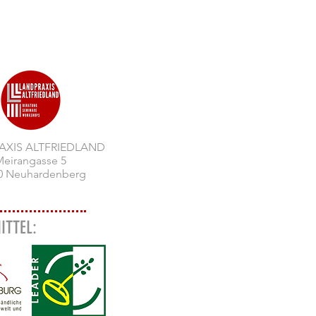
AXIS ALTFRIEDLAND
eirangasse 5
0 Neuhardenberg
ITTEL: