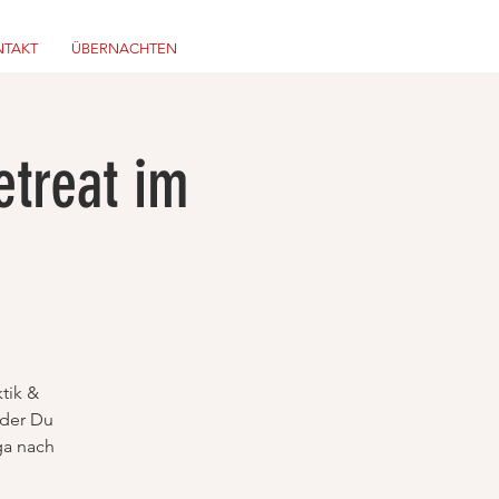
TAKT
ÜBERNACHTEN
treat im
tik &
 der Du
ga nach