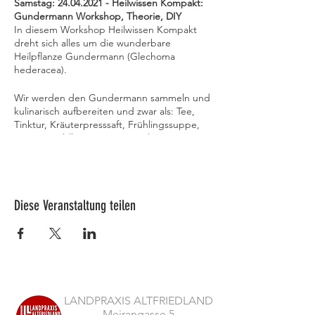
Samstag: 24.04.2021 - Heilwissen Kompakt:
Gundermann Workshop, Theorie, DIY
In diesem Workshop Heilwissen Kompakt
dreht sich alles um die wunderbare
Heilpflanze Gundermann (Glechoma
hederacea).
Wir werden den Gundermann sammeln und
kulinarisch aufbereiten und zwar als: Tee,
Tinktur, Kräuterpresssaft, Frühlingssuppe,
Pesto & Wildkräuter Guacamole. In unserer
Gartenküche (oder bei schlechtem Wetter
in der Lehrküche) bereiten wir unter
Anleitung der Heilpraktikerin Heike Dahl die
wilden Köstlichkeiten zu und genießen sie
Diese Veranstaltung teilen
im Anschluss in lockerer Runde in unserem
Garten, hinter dem Langen Haus
Altfriedland unter alten Bäumen. Tee und
Tinktur nehmen Sie mit nach Hause.
Aber auch äußerlich wird Gundermann
angewendet. Wir stellen im Workshop eine
gute Zugsalbe her, die bei allen nicht
heilenden Wunden, Nagelumläufen,
LANDPRAXIS ALTFRIEDLAND
Splittern (oder sogar Akne) angewendet
Meirangasse 5