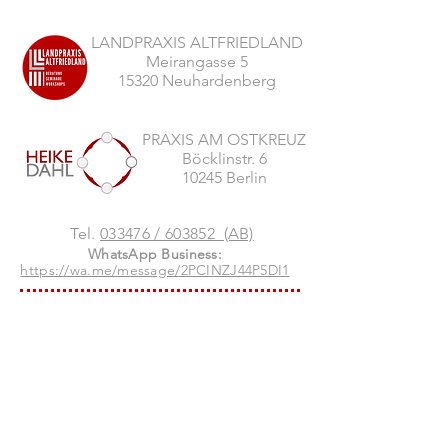
LANDPRAXIS ALTFRIEDLAND
Meirangasse 5
15320 Neuhardenberg
PRAXIS AM OSTKREUZ
Böcklinstr. 6
10245 Berlin
Tel.
033476 / 603852 (AB)
WhatsApp Business:
https://wa.me/message/2PCINZJ44P5DI1
DIE LANDPRAXIS ALTFRIEDLAND WIRD
GEFÖRDERT DURCH EU - MITTEL:
Infos über das Oderbruch,