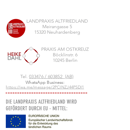
LANDPRAXIS ALTFRIEDLAND
Meirangasse 5
15320 Neuhardenberg
PRAXIS AM OSTKREUZ
Böcklinstr. 6
10245 Berlin
Tel.
033476 / 603852 (AB)
WhatsApp Business:
https://wa.me/message/2PCINZJ44P5DI1
DIE LANDPRAXIS ALTFRIEDLAND WIRD
GEFÖRDERT DURCH EU - MITTEL: