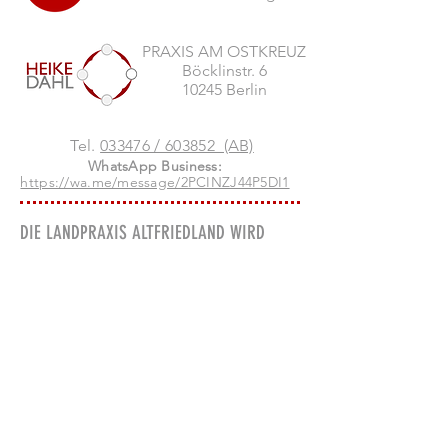
PRAXIS AM OSTKREUZ
Böcklinstr. 6
10245 Berlin
Tel.
033476 / 603852 (AB)
WhatsApp Business:
https://wa.me/message/2PCINZJ44P5DI1
DIE LANDPRAXIS ALTFRIEDLAND WIRD
GEFÖRDERT DURCH EU - MITTEL:
Infos über das Oderbruch,
Ausflugstipps, Ausflugsziele für
Berliner, Besucher und andere
Stadtflüchtige:
www.oderbruch.blog