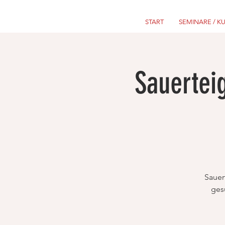
START
SEMINARE / K
Sauertei
Sauer
ges