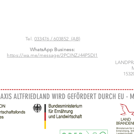
Tel.
033476 / 603852 (AB)
WhatsApp Business:
https://wa.me/message/2PCINZJ44P5DI1
LANDPR
M
1532
AXIS ALTFRIEDLAND WIRD GEFÖRDERT DURCH EU - M