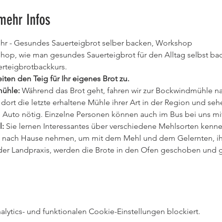
mehr Infos
Uhr - Gesundes Sauerteigbrot selber backen, Workshop
op, wie man gesundes Sauerteigbrot für den Alltag selbst back
erteigbrotbackkurs.
iten den Teig für Ihr eigenes Brot zu.
ühle: 
Während das Brot geht, fahren wir zur Bockwindmühle na
 dort die letzte erhaltene Mühle ihrer Art in der Region und se
es Auto nötig. Einzelne Personen können auch im Bus bei uns mitf
:
 Sie lernen Interessantes über verschiedene Mehlsorten kenn
 nach Hause nehmen, um mit dem Mehl und dem Gelernten, ihr
der Landpraxis, werden die Brote in den Ofen geschoben und g
ytics- und funktionalen Cookie-Einstellungen blockiert.