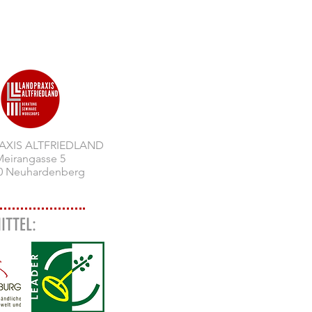
AXIS ALTFRIEDLAND
eirangasse 5
0 Neuhardenberg
ITTEL: