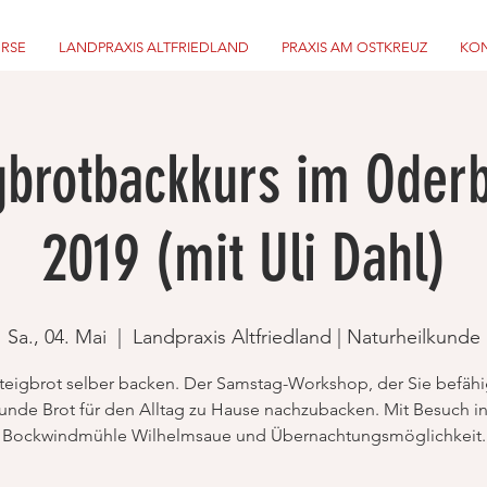
URSE
LANDPRAXIS ALTFRIEDLAND
PRAXIS AM OSTKREUZ
KON
gbrotbackkurs im Oder
2019 (mit Uli Dahl)
Sa., 04. Mai
  |  
Landpraxis Altfriedland | Naturheilkunde
teigbrot selber backen. Der Samstag-Workshop, der Sie befähi
unde Brot für den Alltag zu Hause nachzubacken. Mit Besuch in
Bockwindmühle Wilhelmsaue und Übernachtungsmöglichkeit.