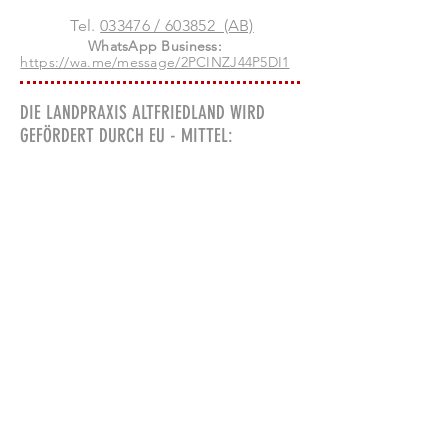
Tel.
033476 / 603852 (AB)
WhatsApp Business:
https://wa.me/message/2PCINZJ44P5DI1
DIE LANDPRAXIS ALTFRIEDLAND WIRD
GEFÖRDERT DURCH EU - MITTEL:
Infos über das Oderbruch,
Ausflugstipps, Ausflugsziele für
Berliner, Besucher und andere
Stadtflüchtige:
www.oderbruch.blog