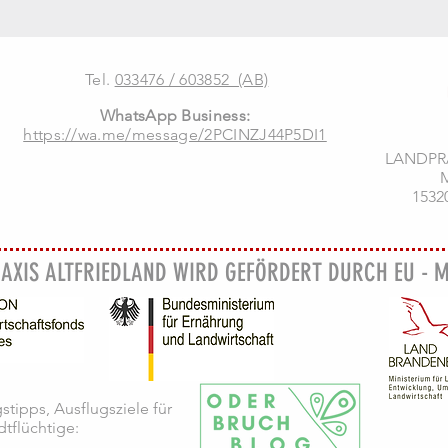
Tel.
033476 / 603852 (AB)
WhatsApp Business:
https://wa.me/message/2PCINZJ44P5DI1
LANDPR
M
1532
AXIS ALTFRIEDLAND WIRD GEFÖRDERT DURCH EU - M
stipps, Ausflugsziele für
dtflüchtige: