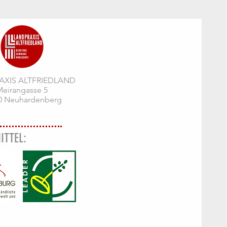
AXIS ALTFRIEDLAND
eirangasse 5
0 Neuhardenberg
ITTEL: