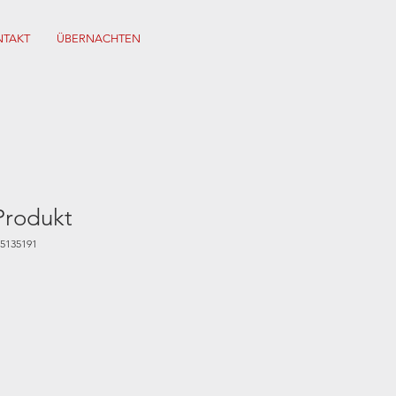
TAKT
ÜBERNACHTEN
 Produkt
75135191